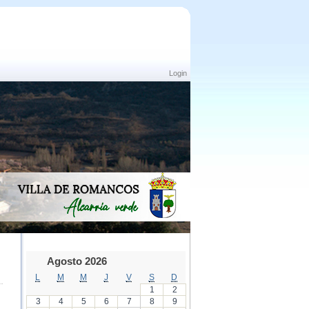
Login
Agosto 2026
L
M
M
J
V
S
D
1
2
3
4
5
6
7
8
9