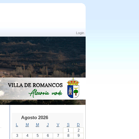
Login
Agosto 2026
L
M
M
J
V
S
D
1
2
3
4
5
6
7
8
9