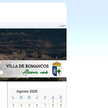
Login
Agosto 2026
L
M
M
J
V
S
D
1
2
3
4
5
6
7
8
9