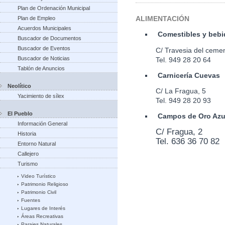
Plan de Ordenación Municipal
ALIMENTACIÓN
Plan de Empleo
Acuerdos Municipales
Comestibles y bebi
Buscador de Documentos
Buscador de Eventos
C/ Travesia del cemen
Buscador de Noticias
Tel. 949 28 20 64
Tablón de Anuncios
Carnicería Cuevas
Neolítico
C/ La Fragua, 5
Yacimiento de sílex
Tel. 949 28 20 93
El Pueblo
Campos de Oro Azu
Información General
C/ Fragua, 2
Historia
Tel. 636 36 70 82
Entorno Natural
Callejero
Turismo
Video Turístico
Patrimonio Religioso
Patrimonio Civil
Fuentes
Lugares de Interés
Áreas Recreativas
Parajes Naturales