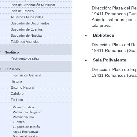
Plan de Ordenación Municipal
Dirección: Plaza del Rel
Plan de Empleo
19411 Romancos (Guad
Acuerdos Municipales
Abierto sábados por 
Buscador de Documentos
cita previa.
Buscador de Eventos
Biblioteca
Buscador de Noticias
Tablón de Anuncios
Dirección: Plaza del Rel
19411 Romancos (Guad
Neolítico
Yacimiento de sílex
Sala Polivalente
Dirección: Plaza de Es
El Pueblo
19411 Romancos (Guad
Información General
Historia
Entorno Natural
Callejero
Turismo
Video Turístico
Patrimonio Religioso
Patrimonio Civil
Fuentes
Lugares de Interés
Áreas Recreativas
Parajes Naturales