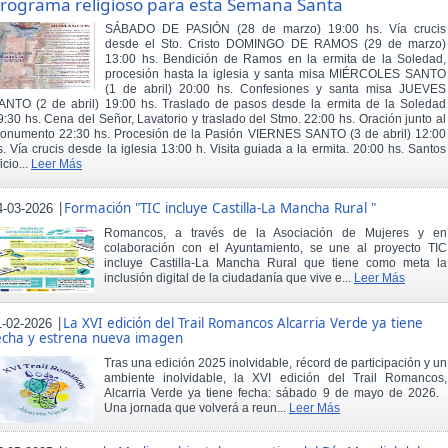
rograma religioso para esta Semana Santa
SÁBADO DE PASIÓN (28 de marzo) 19:00 hs. Vía crucis
desde el Sto. Cristo DOMINGO DE RAMOS (29 de marzo)
13:00 hs. Bendición de Ramos en la ermita de la Soledad,
procesión hasta la iglesia y santa misa MIÉRCOLES SANTO
(1 de abril) 20:00 hs. Confesiones y santa misa JUEVES
ANTO (2 de abril) 19:00 hs. Traslado de pasos desde la ermita de la Soledad
9:30 hs. Cena del Señor, Lavatorio y traslado del Stmo. 22:00 hs. Oración junto al
onumento 22:30 hs. Procesión de la Pasión VIERNES SANTO (3 de abril) 12:00
s. Vía crucis desde la iglesia 13:00 h. Visita guiada a la ermita. 20:00 hs. Santos
icio...
Leer Más
|
Formación "TIC incluye Castilla-La Mancha Rural "
4-03-2026
Romancos, a través de la Asociación de Mujeres y en
colaboración con el Ayuntamiento, se une al proyecto TIC
incluye Castilla-La Mancha Rural que tiene como meta la
inclusión digital de la ciudadanía que vive e...
Leer Más
|
La XVI edición del Trail Romancos Alcarria Verde ya tiene
1-02-2026
echa y estrena nueva imagen
Tras una edición 2025 inolvidable, récord de participación y un
ambiente inolvidable, la XVI edición del Trail Romancos,
Alcarria Verde ya tiene fecha: sábado 9 de mayo de 2026.
Una jornada que volverá a reun...
Leer Más