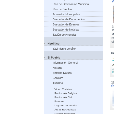
P
Plan de Ordenación Municipal
Plan de Empleo
Acuerdos Municipales
Buscador de Documentos
Buscador de Eventos
S
Buscador de Noticias
1
M
Tablón de Anuncios
h
of
Neolítico
Yacimiento de sílex
0
El Pueblo
Información General
Historia
Entorno Natural
Callejero
1
Turismo
f
Video Turístico
Patrimonio Religioso
Patrimonio Civil
Fuentes
Lugares de Interés
Áreas Recreativas
Parajes Naturales