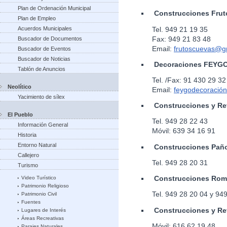
Plan de Ordenación Municipal
Construcciones Frut
Plan de Empleo
Tel. 949 21 19 35
Acuerdos Municipales
Fax: 949 21 83 48
Buscador de Documentos
Email:
frutoscuevas@g
Buscador de Eventos
Buscador de Noticias
Decoraciones FEYGO
Tablón de Anuncios
Tel. /Fax: 91 430 29 32
Neolítico
Email:
feygodecoració
Yacimiento de sílex
Construcciones y Ref
El Pueblo
Tel. 949 28 22 43
Información General
Móvil: 639 34 16 91
Historia
Entorno Natural
Construcciones Paño
Callejero
Tel. 949 28 20 31
Turismo
Construcciones Rom
Video Turístico
Patrimonio Religioso
Tel. 949 28 20 04 y 949 
Patrimonio Civil
Fuentes
Construcciones y Re
Lugares de Interés
Áreas Recreativas
Móvil: 616 62 19 48
Parajes Naturales