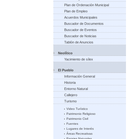
Plan de Ordenación Municipal
Plan de Empleo
Acuerdos Municipales
Buscador de Documentos
Buscador de Eventos
Buscador de Noticias
Tablón de Anuncios
Neolítico
Yacimiento de sílex
El Pueblo
Información General
Historia
Entorno Natural
Callejero
Te
Turismo
Video Turístico
Patrimonio Religioso
Te
Patrimonio Civil
Fuentes
Lugares de Interés
Áreas Recreativas
Parajes Naturales