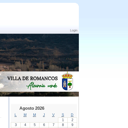
Login
Agosto 2026
L
M
M
J
V
S
D
1
2
3
4
5
6
7
8
9