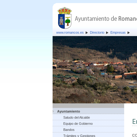
www.romancos.es
Directorio
Empresas
Ayuntamiento
Saludo del Alcalde
E
Equipo de Gobierno
Bandos
C
Trámites y Gestiones