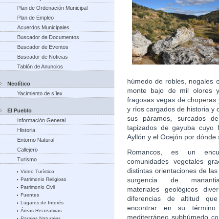
Plan de Ordenación Municipal
Plan de Empleo
Acuerdos Municipales
Buscador de Documentos
Buscador de Eventos
Buscador de Noticias
Tablón de Anuncios
húmedo de robles, nogales o
Neolítico
monte bajo de mil olores y
Yacimiento de sílex
fragosas vegas de choperas 
y ríos cargados de historia y
El Pueblo
sus páramos, surcados de
Información General
tapizados de gayuba cuyo f
Historia
Ayllón y el Ocejón por dónde 
Entorno Natural
Callejero
Romancos, es un encu
Turismo
comunidades vegetales gra
distintas orientaciones de las
Video Turístico
surgencia de manantia
Patrimonio Religioso
Patrimonio Civil
materiales geológicos dive
Fuentes
diferencias de altitud q
Lugares de Interés
encontrar en su término.
Áreas Recreativas
mediterráneo subhúmedo con
Parajes Naturales