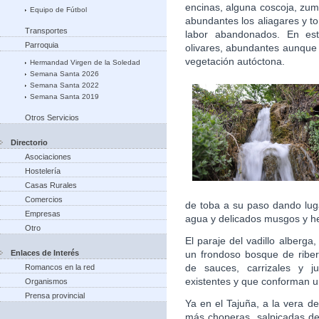
encinas, alguna coscoja, zum
Equipo de Fútbol
abundantes los aliagares y t
Transportes
labor abandonados. En est
Parroquia
olivares, abundantes aunque
vegetación autóctona.
Hermandad Virgen de la Soledad
Semana Santa 2026
Semana Santa 2022
Semana Santa 2019
Otros Servicios
Directorio
Asociaciones
Hostelería
Casas Rurales
Comercios
de toba a su paso dando luga
Empresas
agua y delicados musgos y he
Otro
El paraje del vadillo alberga
Enlaces de Interés
un frondoso bosque de riber
de sauces, carrizales y 
Romancos en la red
existentes y que conforman u
Organismos
Prensa provincial
Ya en el Tajuña, a la vera d
más choperas, salpicadas de 