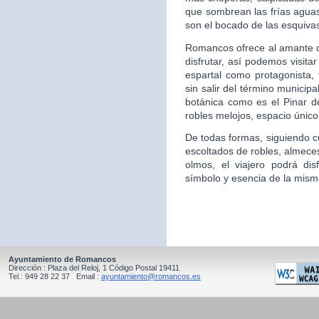
que sombrean las frías aguas
son el bocado de las esquivas
Romancos ofrece al amante d
disfrutar, así podemos visita
espartal como protagonista, 
sin salir del término municipa
botánica como es el Pinar d
robles melojos, espacio único
De todas formas, siguiendo c
escoltados de robles, almece
olmos, el viajero podrá disf
símbolo y esencia de la mism
Ayuntamiento de Romancos
Dirección : Plaza del Reloj, 1 Código Postal 19411
Tel.: 949 28 22 37 Email :
ayuntamiento@romancos.es