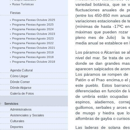
variedad botánica, que se v
Rutas Turísticas
fluctuaciones anuales de pr
Fiestas
(entre los 450-850 mm anual
Programa Fiestas Octubre 2025
variaciones estacionales de 
Programa Fiestas Agosto 2025
(mínimas de hasta -17ºC en 
Programa Fiestas Agosto 2024
máximas que pueden rozar 
Programa Fiestas Octubre 2023
pleno mes de Julio) la t
Programa Fiestas Agosto 2023
media anual se establece en l
Programa Fiestas Agosto 2022
Programa Fiestas Octubre 2021
Los páramos o Alcarrias se a
Programa Fiestas Agosto 2019
nivel del mar. Se trata de u
Programa Fiestas Agosto 2018
Programa Fiestas Octubre 2018
donde se dan grandes masa
aparecen salpicados de aromá
Agenda Cultural
Los páramos se rompen de va
Cómo Llegar
Patón o el Prao encima,o el 
Dónde Comer
este pueblo. Estos barranc
Dónde Alojarse
diferenciadas en función de l
Galería de Fotos
de umbria están ocupadas p
espinos, aladiernos, corne
Servicios
guillomos, serbales y arces 
Administrativos
de musgo y hiedra que lo
Asistenciales y Sociales
alfombras de gayba o curisos
Culturales
Las laderas de solana des
Deportes