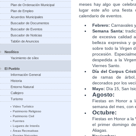
meses hay algo que celebra
Plan de Ordenación Municipal
lugar este año una fiesta o
Plan de Empleo
calendario de eventos.
Acuerdos Municipales
Buscador de Documentos
Febrero:
Carnavales y
Buscador de Eventos
Semana Santa:
tradic
Buscador de Noticias
de excesiva calidad 
Tablón de Anuncios
belleza expresiva y 
sobre todo la Virgen 
Neolítico
procesión. Especialme
Yacimiento de sílex
despedida a la Virge
Viernes Santo.
El Pueblo
Día del Corpus Cristi
Información General
de ramas de árbol,
Historia
decorados por los veci
Entorno Natural
Mayo:
Día 15, San Isi
Callejero
Agosto:
Turismo
Fiestas en Honor a l
semana del mes, con el
Video Turístico
Octubre:
Patrimonio Religioso
Patrimonio Civil
Fiestas en Honor a la
Fuentes
el primer domingo del
Lugares de Interés
Aliagas.
Áreas Recreativas
Parajes Naturales