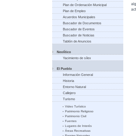
al
Plan de Ordenación Municipal
act
Plan de Empleo
Acuerdos Municipales
Buscador de Documentos
Buscador de Eventos
Buscador de Noticias
Tablón de Anuncios
Neolítico
Yacimiento de sílex
El Pueblo
Información General
Historia
Entorno Natural
Callejero
Turismo
Video Turístico
Patrimonio Religioso
Patrimonio Civil
Fuentes
Lugares de Interés
Áreas Recreativas
Parajes Naturales