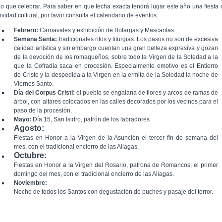
go que celebrar. Para saber en que fecha exacta tendrá lugar este año una fiesta 
ividad cultural, por favor consulta el calendario de eventos.
Febrero:
Carnavales y exhibición de Botargas y Mascaritas.
Semana Santa:
tradicionales ritos y liturgias. Los pasos no son de excesiva
calidad artística y sin embargo cuentan una gran belleza expresiva y gozan
de la devoción de los romaqueños, sobre todo la Virgen de la Soledad a la
que la Cofradía saca en procesión. Especialmente emotivo es el Entierro
de Cristo y la despedida a la Virgen en la ermita de la Soledad la noche de
Viernes Santo.
Día del Corpus Cristi:
el pueblo se engalana de flores y arcos de ramas de
árbol, con altares colocados en las calles decorados por los vecinos para el
paso de la procesión.
Mayo:
Día 15, San Isidro, patrón de los labradores
Agosto:
Fiestas en Honor a la Virgen de la Asunción el tercer fin de semana del
mes, con el tradicional encierro de las Aliagas.
Octubre:
Fiestas en Honor a la Virgen del Rosario, patrona de Romancos, el primer
domingo del mes, con el tradicional encierro de las Aliagas.
Noviembre:
Noche de todos los Santos con degustación de puches y pasaje del terror.