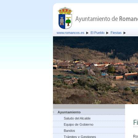
www.romancos.es
El Pueblo
Fiestas
Ayuntamiento
Saludo del Alcalde
F
Equipo de Gobierno
Bandos
Ro
Trámites y Gestiones