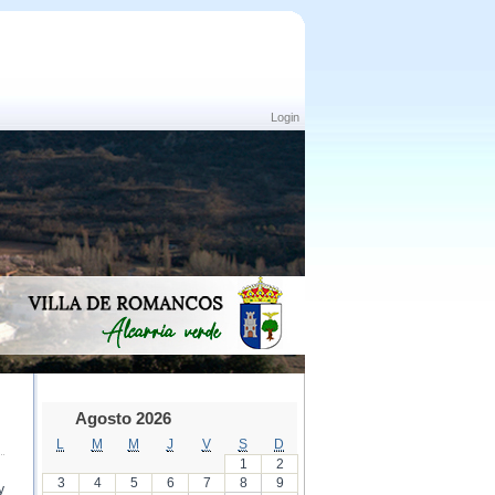
Login
Agosto 2026
L
M
M
J
V
S
D
1
2
3
4
5
6
7
8
9
y