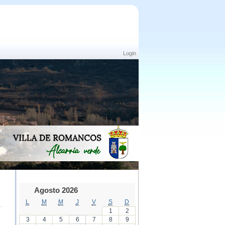
Login
Agosto 2026
L
M
M
J
V
S
D
1
2
3
4
5
6
7
8
9