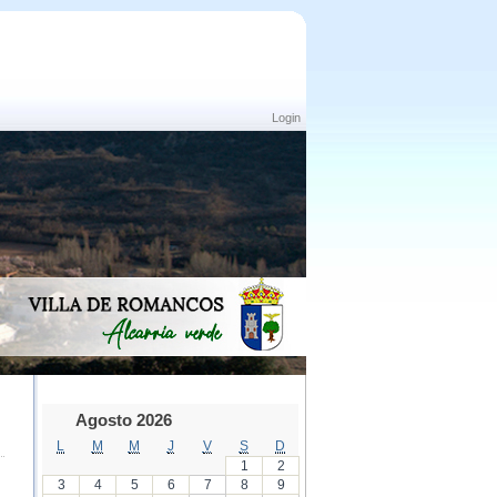
Login
Agosto 2026
L
M
M
J
V
S
D
1
2
3
4
5
6
7
8
9