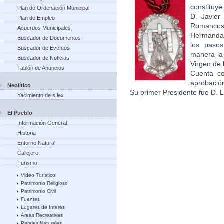
constituye
Plan de Ordenación Municipal
D. Javier
Plan de Empleo
Romanco
Acuerdos Municipales
Hermandad
Buscador de Documentos
los paso
Buscador de Eventos
manera la
Buscador de Noticias
Virgen de 
Tablón de Anuncios
Cuenta co
aprobación
Neolítico
Su primer Presidente fue D.
Yacimiento de sílex
El Pueblo
Información General
Historia
Entorno Natural
Callejero
Turismo
Video Turístico
Patrimonio Religioso
Patrimonio Civil
Fuentes
Lugares de Interés
Áreas Recreativas
Parajes Naturales