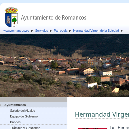
www.romancos.es
Servicios
Parroquia
Hermandad Virgen de la Soledad
Ayuntamiento
Saludo del Alcalde
Hermandad Virgen
Equipo de Gobierno
Bandos
La Herma
Trámites y Gestiones