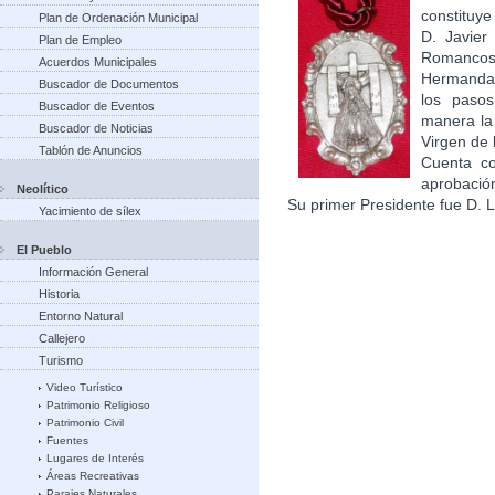
constituye
Plan de Ordenación Municipal
D. Javier
Plan de Empleo
Romanco
Acuerdos Municipales
Hermandad
Buscador de Documentos
los paso
Buscador de Eventos
manera la
Buscador de Noticias
Virgen de 
Tablón de Anuncios
Cuenta co
aprobación
Neolítico
Su primer Presidente fue D.
Yacimiento de sílex
El Pueblo
Información General
Historia
Entorno Natural
Callejero
Turismo
Video Turístico
Patrimonio Religioso
Patrimonio Civil
Fuentes
Lugares de Interés
Áreas Recreativas
Parajes Naturales