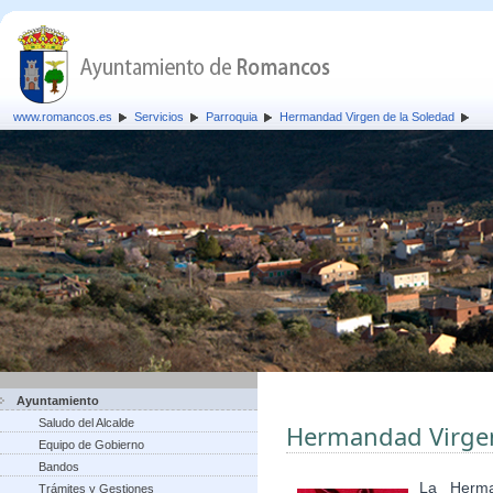
www.romancos.es
Servicios
Parroquia
Hermandad Virgen de la Soledad
Ayuntamiento
Saludo del Alcalde
Hermandad Virgen
Equipo de Gobierno
Bandos
La Herma
Trámites y Gestiones