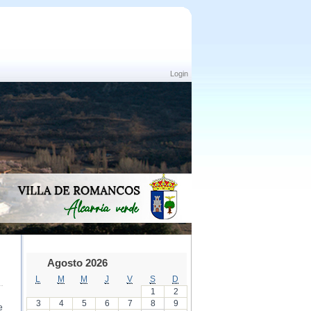
Login
Agosto 2026
L
M
M
J
V
S
D
1
2
3
4
5
6
7
8
9
e