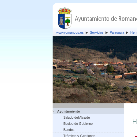
www.romancos.es
Servicios
Parroquia
Herm
Ayuntamiento
Saludo del Alcalde
H
Equipo de Gobierno
Bandos
Trámites y Gestiones