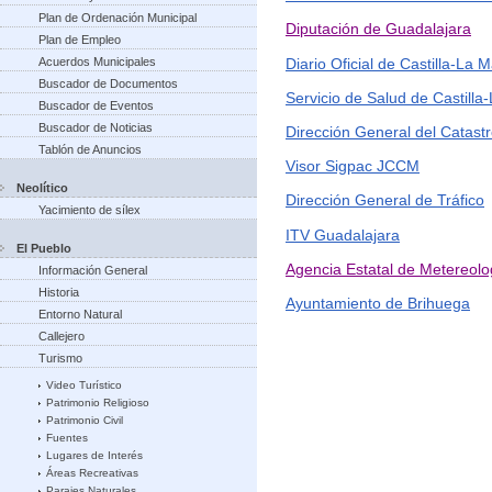
Plan de Ordenación Municipal
Diputación de Guadalajara
Plan de Empleo
Diario Oficial de Castilla-La
Acuerdos Municipales
Buscador de Documentos
Servicio de Salud de Castil
Buscador de Eventos
Buscador de Noticias
Dirección General del Catast
Tablón de Anuncios
Visor Sigpac JCCM
Neolítico
Dirección General de Tráfico
Yacimiento de sílex
ITV Guadalajara
El Pueblo
Agencia Estatal de Metereol
Información General
Historia
Ayuntamiento de Brihuega
Entorno Natural
Callejero
Turismo
Video Turístico
Patrimonio Religioso
Patrimonio Civil
Fuentes
Lugares de Interés
Áreas Recreativas
Parajes Naturales