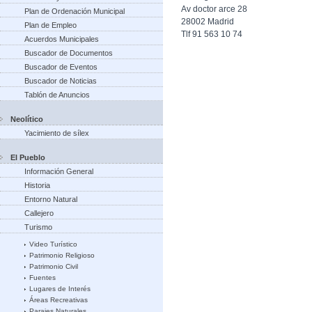
Av doctor arce 28
Plan de Ordenación Municipal
28002 Madrid
Plan de Empleo
Tlf 91 563 10 74
Acuerdos Municipales
Buscador de Documentos
Buscador de Eventos
Buscador de Noticias
Tablón de Anuncios
Neolítico
Yacimiento de sílex
El Pueblo
Información General
Historia
Entorno Natural
Callejero
Turismo
Video Turístico
Patrimonio Religioso
Patrimonio Civil
Fuentes
Lugares de Interés
Áreas Recreativas
Parajes Naturales