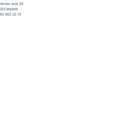
 doctor arce 28
002 Madrid
f 91 563 10 74