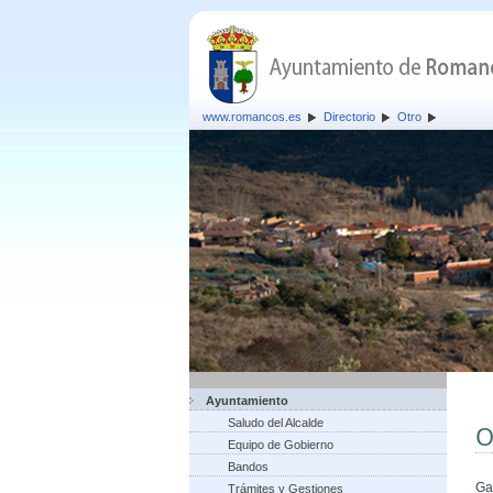
www.romancos.es
Directorio
Otro
Ayuntamiento
Saludo del Alcalde
O
Equipo de Gobierno
Bandos
Ga
Trámites y Gestiones