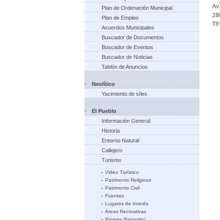
Av
Plan de Ordenación Municipal
28
Plan de Empleo
Tl
Acuerdos Municipales
Buscador de Documentos
Buscador de Eventos
Buscador de Noticias
Tablón de Anuncios
Neolítico
Yacimiento de sílex
El Pueblo
Información General
Historia
Entorno Natural
Callejero
Turismo
Video Turístico
Patrimonio Religioso
Patrimonio Civil
Fuentes
Lugares de Interés
Áreas Recreativas
Parajes Naturales