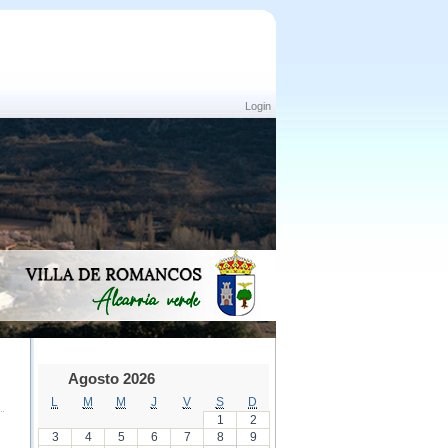
Login
Agosto 2026
L
M
M
J
V
S
D
1
2
3
4
5
6
7
8
9