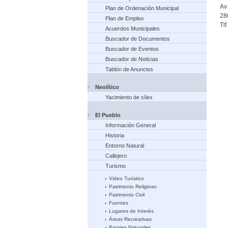
Av
Plan de Ordenación Municipal
28
Plan de Empleo
Tl
Acuerdos Municipales
Buscador de Documentos
Buscador de Eventos
Buscador de Noticias
Tablón de Anuncios
Neolítico
Yacimiento de sílex
El Pueblo
Información General
Historia
Entorno Natural
Callejero
Turismo
Video Turístico
Patrimonio Religioso
Patrimonio Civil
Fuentes
Lugares de Interés
Áreas Recreativas
Parajes Naturales