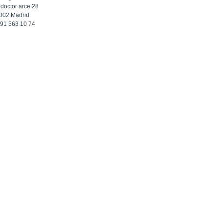
 doctor arce 28
002 Madrid
f 91 563 10 74