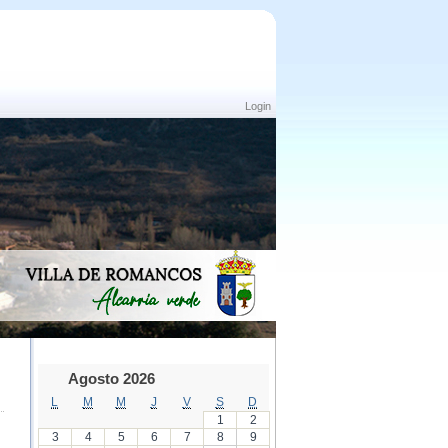
Login
Agosto 2026
L
M
M
J
V
S
D
1
2
3
4
5
6
7
8
9