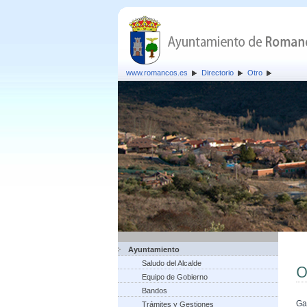
www.romancos.es
Directorio
Otro
Ayuntamiento
Saludo del Alcalde
O
Equipo de Gobierno
Bandos
Ga
Trámites y Gestiones