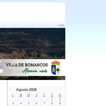
Login
Agosto 2026
L
M
M
J
V
S
D
1
2
3
4
5
6
7
8
9