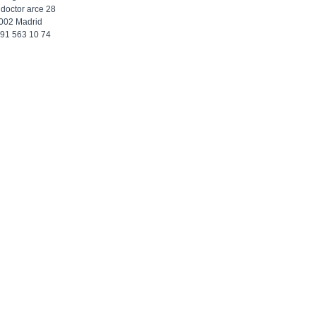
 doctor arce 28
002 Madrid
f 91 563 10 74