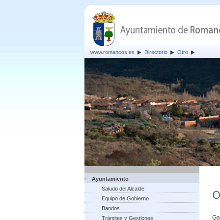
www.romancos.es
Directorio
Otro
Ayuntamiento
Saludo del Alcalde
O
Equipo de Gobierno
Bandos
Ga
Trámites y Gestiones