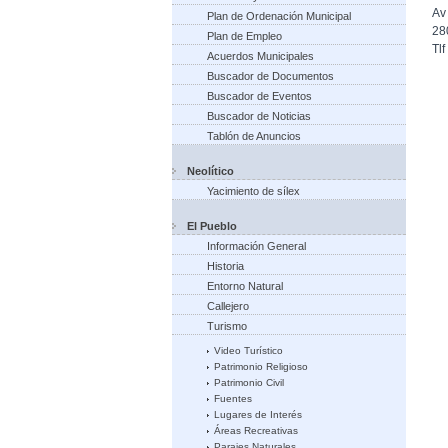
Av
Plan de Ordenación Municipal
28
Plan de Empleo
Tl
Acuerdos Municipales
Buscador de Documentos
Buscador de Eventos
Buscador de Noticias
Tablón de Anuncios
Neolítico
Yacimiento de sílex
El Pueblo
Información General
Historia
Entorno Natural
Callejero
Turismo
Video Turístico
Patrimonio Religioso
Patrimonio Civil
Fuentes
Lugares de Interés
Áreas Recreativas
Parajes Naturales