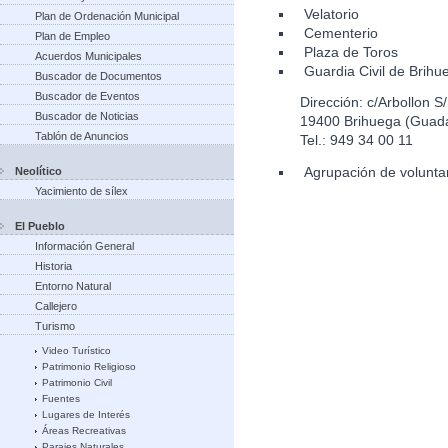
Velatorio
Plan de Ordenación Municipal
Cementerio
Plan de Empleo
Plaza de Toros
Acuerdos Municipales
Guardia Civil de Brihu
Buscador de Documentos
Buscador de Eventos
Dirección: c/Arbollon S
Buscador de Noticias
19400 Brihuega (Guada
Tablón de Anuncios
Tel.: 949 34 00 11
Agrupación de voluntar
Neolítico
Yacimiento de sílex
El Pueblo
Información General
Historia
Entorno Natural
Callejero
Turismo
Video Turístico
Patrimonio Religioso
Patrimonio Civil
Fuentes
Lugares de Interés
Áreas Recreativas
Parajes Naturales