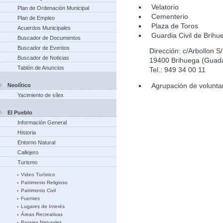
Velatorio
Plan de Ordenación Municipal
Cementerio
Plan de Empleo
Plaza de Toros
Acuerdos Municipales
Guardia Civil de Brihu
Buscador de Documentos
Buscador de Eventos
Dirección: c/Arbollon S
Buscador de Noticias
19400 Brihuega (Guada
Tablón de Anuncios
Tel.: 949 34 00 11
Agrupación de voluntar
Neolítico
Yacimiento de sílex
El Pueblo
Información General
Historia
Entorno Natural
Callejero
Turismo
Video Turístico
Patrimonio Religioso
Patrimonio Civil
Fuentes
Lugares de Interés
Áreas Recreativas
Parajes Naturales