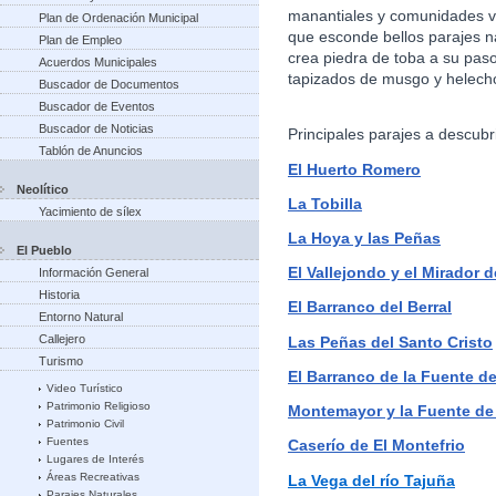
manantiales y comunidades ve
Plan de Ordenación Municipal
que esconde bellos parajes n
Plan de Empleo
crea piedra de toba a su pas
Acuerdos Municipales
tapizados de musgo y helech
Buscador de Documentos
Buscador de Eventos
Buscador de Noticias
Principales parajes a descubri
Tablón de Anuncios
El Huerto Romero
Neolítico
La Tobilla
Yacimiento de sílex
La Hoya y las Peñas
El Pueblo
El Vallejondo y el Mirador 
Información General
Historia
El Barranco del Berral
Entorno Natural
Callejero
Las Peñas del Santo Cristo
Turismo
El Barranco de la Fuente d
Video Turístico
Patrimonio Religioso
Montemayor y la Fuente de 
Patrimonio Civil
Fuentes
Caserío de El Montefrio
Lugares de Interés
Áreas Recreativas
La Vega del río Tajuña
Parajes Naturales