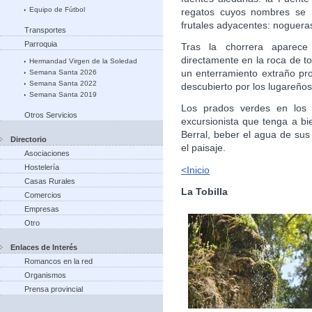
Equipo de Fútbol
regatos cuyos nombres se h
frutales adyacentes: noguera
Transportes
Parroquia
Tras la chorrera aparece
directamente en la roca de t
Hermandad Virgen de la Soledad
un enterramiento extraño pr
Semana Santa 2026
Semana Santa 2022
descubierto por los lugareños
Semana Santa 2019
Los prados verdes en los a
Otros Servicios
excursionista que tenga a b
Berral, beber el agua de sus
Directorio
el paisaje.
Asociaciones
Hostelería
<Inicio
Casas Rurales
La Tobilla
Comercios
Empresas
Otro
Enlaces de Interés
Romancos en la red
Organismos
Prensa provincial