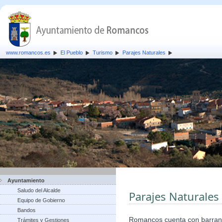
www.romancos.es
El Pueblo
Turismo
Parajes Naturales
Ayuntamiento
Saludo del Alcalde
Parajes Naturales
Equipo de Gobierno
Bandos
Romancos cuenta con barranc
Trámites y Gestiones