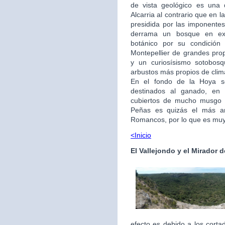
de vista geológico es una
Alcarria al contrario que en l
presidida por las imponente
derrama un bosque en exc
botánico por su condición 
Montepellier de grandes prop
y un curiosísismo sotobos
arbustos más propios de cli
En el fondo de la Hoya se
destinados al ganado, en
cubiertos de mucho musgo y 
Peñas es quizás el más an
Romancos, por lo que es muy 
<Inicio
El Vallejondo y el Mirador 
efecto es debido a los cort