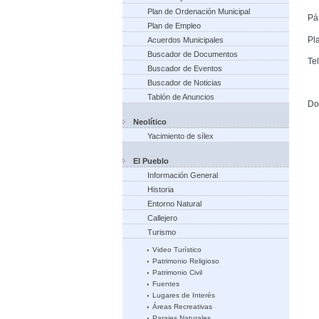
Plan de Ordenación Municipal
Pár
Plan de Empleo
Pla
Acuerdos Municipales
Buscador de Documentos
Te
Buscador de Eventos
Buscador de Noticias
Tablón de Anuncios
Do
Neolítico
Yacimiento de sílex
El Pueblo
Información General
Historia
Entorno Natural
Callejero
Turismo
Video Turístico
Patrimonio Religioso
Patrimonio Civil
Fuentes
Lugares de Interés
Áreas Recreativas
Parajes Naturales