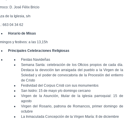
roco: D. José Félix Bricio
za de la Iglesia, s/n
l.: 663 04 34 62
Horario de Misas
mingos y festivos: a las 13,15h
Principales Celebraciones Religiosas
Fiestas Navideñas
Semana Santa: celebración de los Oficios propios de cada día.
Destaca la devoción tan arraigada del pueblo a la Virgen de la
Soledad y el poder de convocatoria de la Procesión del entierro
de Cristo
Festividad del Corpus Cristi con sus monumentos
San Isidro: 15 de mayo y/o domingo cercano
Virgen de la Asunción, titular de la iglesia parroquial: 15 de
agosto
Virgen del Rosario, patrona de Romancos, primer domingo de
octubre
La Inmaculada Concepción de la Virgen María: 8 de diciembre