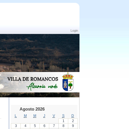
Login
Agosto 2026
L
M
M
J
V
S
D
1
2
3
4
5
6
7
8
9