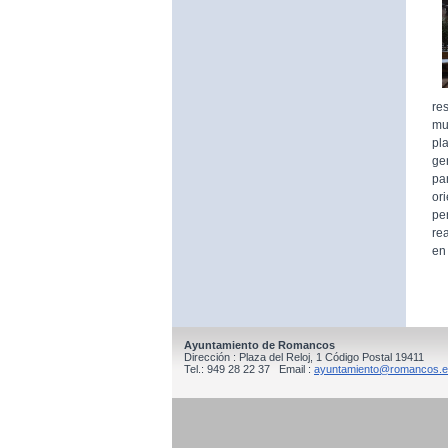
re
mu
pl
ge
pa
or
pe
re
en
Ayuntamiento de Romancos
Dirección : Plaza del Reloj, 1 Código Postal 19411
Tel.: 949 28 22 37 Email :
ayuntamiento@romancos.