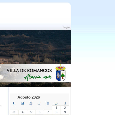
Login
Agosto 2026
L
M
M
J
V
S
D
1
2
3
4
5
6
7
8
9