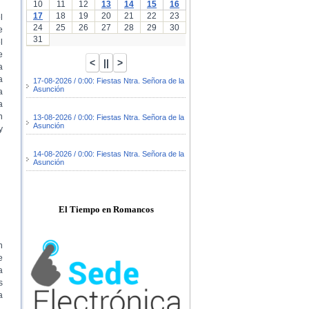
10
11
12
13
14
15
16
17
18
19
20
21
22
23
l
24
25
26
27
28
29
30
e
31
l
e
a
a
17-08-2026 / 0:00: Fiestas Ntra. Señora de la
Asunción
a
a
n
13-08-2026 / 0:00: Fiestas Ntra. Señora de la
Asunción
y
14-08-2026 / 0:00: Fiestas Ntra. Señora de la
Asunción
El Tiempo en Romancos
n
e
a
s
a