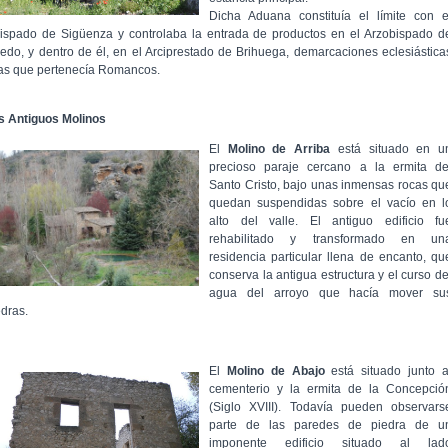
Dicha Aduana constituía el límite con e
ispado de Sigüenza y controlaba la entrada de productos en el Arzobispado d
ledo, y dentro de él, en el Arciprestado de Brihuega, demarcaciones eclesiástica
las que pertenecía Romancos.
s Antiguos Molinos
El
Molino de Arriba
está situado en u
precioso paraje cercano a la ermita de
Santo Cristo, bajo unas inmensas rocas qu
quedan suspendidas sobre el vacío en l
alto del valle. El antiguo edificio fu
rehabilitado y transformado en un
residencia particular llena de encanto, qu
conserva la antigua estructura y el curso de
agua del arroyo que hacía mover su
edras.
El
Molino de Abajo
está situado junto a
cementerio y la ermita de la Concepció
(Siglo XVIII). Todavía pueden observars
parte de las paredes de piedra de u
imponente edificio situado al lad