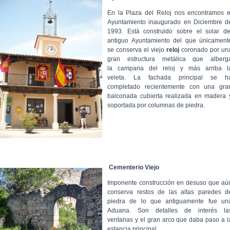
En la Plaza del Reloj nos encontramos e
Ayuntamiento inaugurado en Diciembre d
1993. Está construido sobre el solar de
antiguo Ayuntamiento del que únicament
se conserva el viejo
reloj
coronado por un
gran estructura metálica que alberg
la campana del reloj y más arriba l
veleta. La fachada principal se h
completado recientemente con una gra
balconada cubierta realizada en madera 
soportada por columnas de piedra.
Cementerio Viejo
Imponente construcción en desuso que aú
conserva restos de las altas paredes d
piedra de lo que antiguamente fue un
Aduana. Son detalles de interés la
ventanas y el gran arco que daba paso a l
estancia principal.