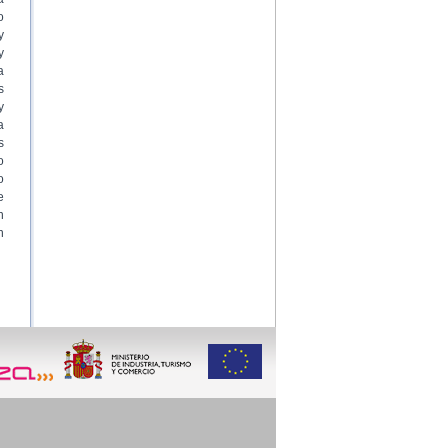
o
y
y
a
s
y
a
s
o
o
e
n
n