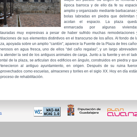
época barroca y de ello da fe su espaci
amplio y organizado mediante barbacanas 
bolas labradas en piedra que delimitan 
acotan el espacio. La plaza qued
enmarcada por algunas vivienda
stauradas muy expresivas a pesar de haber sufrido muchas remodelaciones 
tilaciones de sus elementos distintivos en el transcurso de los años. Al fondo de l
aza, apoyada sobre un amplio “cantón”, aparece la Fuente de la Plaza de tres caño
nerosos en agua fresca, uno de ellos “del caño regalao”, y un largo abrevader
ra atender la sed de los antiguos animales de carga. Junto a la fuente y en el lad
iental de la plaza, se articulan dos edificios en ángulo, construidos en piedra y qu
rtenecieron al antiguo ayuntamiento, en origen. Después de su ruina fuero
aprovechados como escuelas, almacenes y toriles en el siglo XX. Hoy en día está
 proceso de rehabilitación.
es