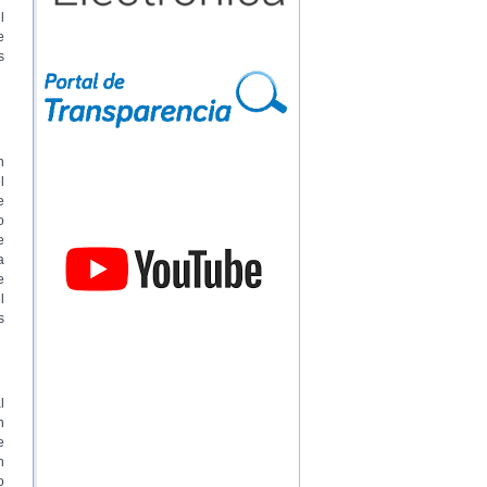
l
e
s
n
l
e
o
e
a
e
l
s
l
n
e
n
o