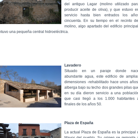
del antiguo Lagar (molino utilizado par
producir aceite de oliva), y que estuvo e
servicio hasta bien entrados los año
cincuenta. En su tiempo en el recinto de
molino, algo apartado del edificio principal
ntuvo una pequeña central hidroeléctrica.
Lavadero
Situado en un paraje donde nac
abundante agua, este edificio de amplia
dimensiones -rehabilitado hace unos años
alberga bajo su techo dos grandes pilas qu
en su día dieron servicio a una població
que casi llegó a los 1.000 habitantes 
finales de los años 50.
Plaza de España
La actual Plaza de España es la principal 
Mayor del pueblo. Su origen se remonta 