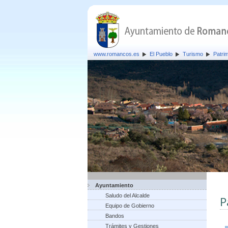
www.romancos.es
El Pueblo
Turismo
Patrim
Ayuntamiento
Saludo del Alcalde
P
Equipo de Gobierno
Bandos
Trámites y Gestiones