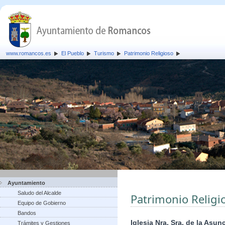
www.romancos.es
El Pueblo
Turismo
Patrimonio Religioso
Ayuntamiento
Saludo del Alcalde
Patrimonio Religi
Equipo de Gobierno
Bandos
Iglesia Nra. Sra. de la Asun
Trámites y Gestiones