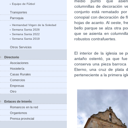
medio punto que asie
Equipo de Fútbol
columnillas de decoración ve
conjunto está rematado por
Transportes
conopial con decoración de f
Parroquia
hojas de acanto. Al oeste, fr
Hermandad Virgen de la Soledad
bello parque se alza otra po
Semana Santa 2026
que se asienta en columnill
Semana Santa 2022
robustos contrafuertes.
Semana Santa 2019
Otros Servicios
El interior de la iglesia s
Directorio
antaño ostentó, ya que fue
Asociaciones
conserva una pieza barroca 
Hostelería
Eterno, una cruz de plata d
perteneciente a la primera igl
Casas Rurales
Comercios
Empresas
Otro
Enlaces de Interés
Romancos en la red
Organismos
Prensa provincial