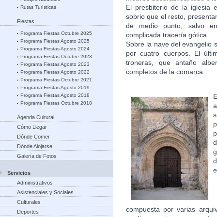
El presbiterio de la iglesi
Rutas Turísticas
sobrio que el resto, present
Fiestas
de medio punto, salvo e
Programa Fiestas Octubre 2025
complicada tracería gótica.
Programa Fiestas Agosto 2025
Sobre la nave del evangelio s
Programa Fiestas Agosto 2024
por cuatro cuerpos. El últ
Programa Fiestas Octubre 2023
troneras, que antaño alb
Programa Fiestas Agosto 2023
completos de la comarca.
Programa Fiestas Agosto 2022
Programa Fiestas Octubre 2021
Programa Fiestas Agosto 2019
E
Programa Fiestas Agosto 2018
Programa Fiestas Octubre 2018
a
Agenda Cultural
Cómo Llegar
p
Dónde Comer
d
Dónde Alojarse
g
Galería de Fotos
d
e
Servicios
Administrativos
Asistenciales y Sociales
Culturales
compuesta por varias arquiv
Deportes