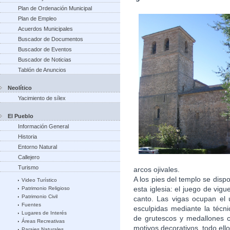
Plan de Ordenación Municipal
Plan de Empleo
Acuerdos Municipales
Buscador de Documentos
Buscador de Eventos
Buscador de Noticias
Tablón de Anuncios
Neolítico
Yacimiento de sílex
El Pueblo
Información General
Historia
Entorno Natural
Callejero
Turismo
arcos ojivales.
A los pies del templo se disp
Video Turístico
esta iglesia: el juego de vig
Patrimonio Religioso
Patrimonio Civil
canto. Las vigas ocupan el 
Fuentes
esculpidas mediante la técni
Lugares de Interés
de grutescos y medallones c
Áreas Recreativas
motivos decorativos, todo el
Parajes Naturales