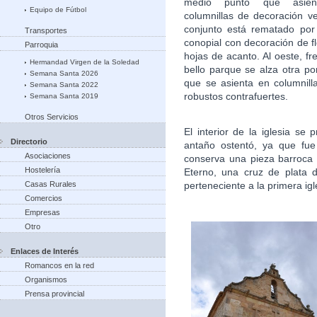
medio punto que asie
Equipo de Fútbol
columnillas de decoración ve
conjunto está rematado por
Transportes
conopial con decoración de f
Parroquia
hojas de acanto. Al oeste, fr
Hermandad Virgen de la Soledad
bello parque se alza otra po
Semana Santa 2026
que se asienta en columnill
Semana Santa 2022
robustos contrafuertes.
Semana Santa 2019
Otros Servicios
El interior de la iglesia s
Directorio
antaño ostentó, ya que fue
Asociaciones
conserva una pieza barroca 
Hostelería
Eterno, una cruz de plata d
perteneciente a la primera igl
Casas Rurales
Comercios
Empresas
Otro
Enlaces de Interés
Romancos en la red
Organismos
Prensa provincial