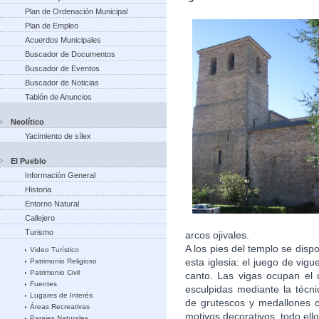
Plan de Ordenación Municipal
Plan de Empleo
Acuerdos Municipales
Buscador de Documentos
Buscador de Eventos
Buscador de Noticias
Tablón de Anuncios
Neolítico
Yacimiento de sílex
El Pueblo
Información General
Historia
Entorno Natural
Callejero
Turismo
arcos ojivales.
A los pies del templo se disp
Video Turístico
esta iglesia: el juego de vig
Patrimonio Religioso
Patrimonio Civil
canto. Las vigas ocupan el 
Fuentes
esculpidas mediante la técni
Lugares de Interés
de grutescos y medallones c
Áreas Recreativas
motivos decorativos, todo el
Parajes Naturales