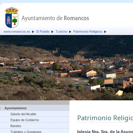
www.romancos.es
El Pueblo
Turismo
Patrimonio Religioso
Ayuntamiento
Saludo del Alcalde
Patrimonio Religi
Equipo de Gobierno
Bandos
Iglesia Nra. Sra. de la Asun
Trámites y Gestiones