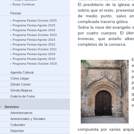
El presbiterio de la iglesi
Rutas Turísticas
sobrio que el resto, present
Fiestas
de medio punto, salvo e
Programa Fiestas Octubre 2025
complicada tracería gótica.
Programa Fiestas Agosto 2025
Sobre la nave del evangelio s
Programa Fiestas Agosto 2024
por cuatro cuerpos. El últ
Programa Fiestas Octubre 2023
troneras, que antaño alb
Programa Fiestas Agosto 2023
completos de la comarca.
Programa Fiestas Agosto 2022
Programa Fiestas Octubre 2021
Programa Fiestas Agosto 2019
E
Programa Fiestas Agosto 2018
Programa Fiestas Octubre 2018
a
Agenda Cultural
Cómo Llegar
p
Dónde Comer
d
Dónde Alojarse
g
Galería de Fotos
d
e
Servicios
Administrativos
Asistenciales y Sociales
Culturales
compuesta por varias arquiv
Deportes