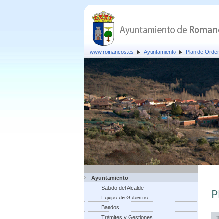
www.romancos.es
Ayuntamiento
Plan de Orden
Ayuntamiento
Saludo del Alcalde
P
Equipo de Gobierno
Bandos
Trámites y Gestiones
T