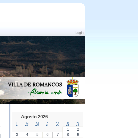
Login
Agosto 2026
L
M
M
J
V
S
D
1
2
3
4
5
6
7
8
9