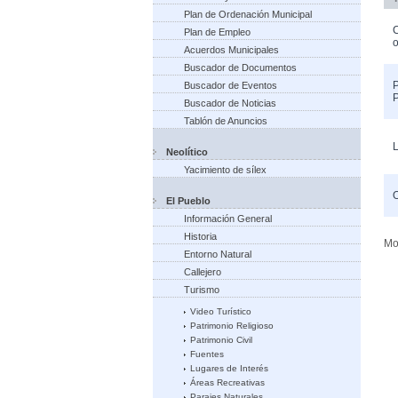
Plan de Ordenación Municipal
C
Plan de Empleo
o
Acuerdos Municipales
Buscador de Documentos
P
Buscador de Eventos
Buscador de Noticias
Tablón de Anuncios
L
Neolítico
Yacimiento de sílex
El Pueblo
Información General
Historia
Mo
Entorno Natural
Callejero
Turismo
Video Turístico
Patrimonio Religioso
Patrimonio Civil
Fuentes
Lugares de Interés
Áreas Recreativas
Parajes Naturales