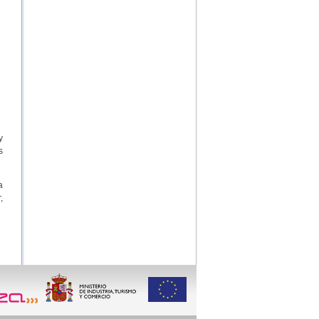
y
s
a
,