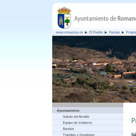
www.romancos.es
El Pueblo
Fiestas
Progra
Ayuntamiento
Saludo del Alcalde
P
Equipo de Gobierno
Bandos
Sá
Trámites y Gestiones