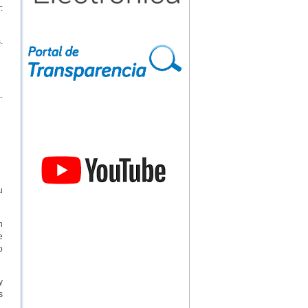
:
.
.
u
n
e
o
y
s