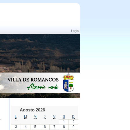
Login
Agosto 2026
L
M
M
J
V
S
D
1
2
3
4
5
6
7
8
9