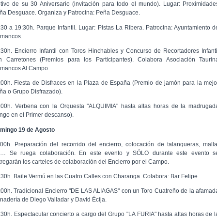
tivo de su 30 Aniversario (invitación para todo el mundo). Lugar: Proximidade
ña Desguace. Organiza y Patrocina: Peña Desguace.
:30 a 19:30h. Parque Infantil. Lugar: Pistas La Ribera. Patrocina: Ayuntamiento d
mancos.
:30h. Encierro Infantil con Toros Hinchables y Concurso de Recortadores Infanti
n Carretones (Premios para los Participantes). Colabora Asociación Taurin
mancos Al Campo.
:00h. Fiesta de Disfraces en la Plaza de España (Premio de jamón para la mejo
ña o Grupo Disfrazado).
:00h. Verbena con la Orquesta "ALQUIMIA" hasta altas horas de la madrugad
ingo en el Primer descanso).
mingo 19 de Agosto
:00h. Preparación del recorrido del encierro, colocación de talanqueras, malla
c… Se ruega colaboración. En este evento y SÓLO durante este evento s
tregarán los carteles de colaboración del Encierro por el Campo.
:30h. Baile Vermú en las Cuatro Calles con Charanga. Colabora: Bar Felipe.
:00h. Tradicional Encierro "DE LAS ALIAGAS" con un Toro Cuatreño de la afamad
nadería de Diego Valladar y David Écija.
:30h. Espectacular concierto a cargo del Grupo "LA FURIA" hasta altas horas de l