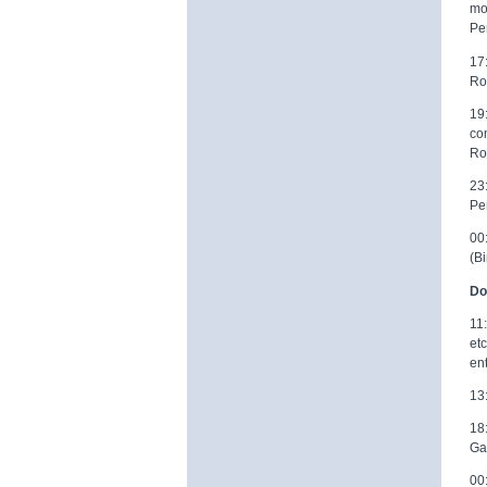
mo
Pe
17
Ro
19
co
Ro
23
Pe
00
(B
Do
11
et
en
13
18
Ga
00