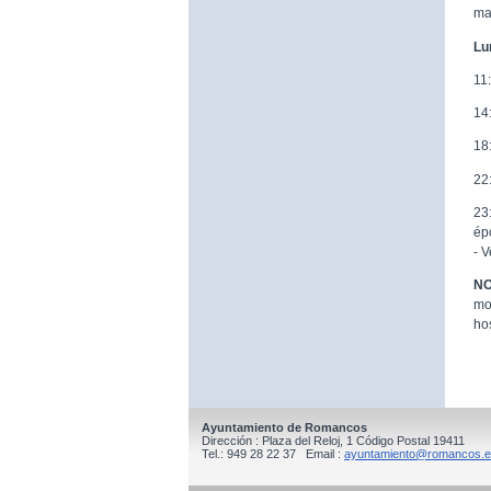
ma
Lu
11
14
18
22
23
ép
- V
NO
mo
hos
Ayuntamiento de Romancos
Dirección : Plaza del Reloj, 1 Código Postal 19411
Tel.: 949 28 22 37 Email :
ayuntamiento@romancos.