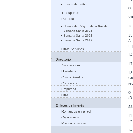
Equipo de Fútbol
00
Transportes
Vi
Parroquia
13
Hermandad Virgen de la Soledad
Semana Santa 2026
13
Semana Santa 2022
An
Semana Santa 2019
Es
Otros Servicios
14
Directorio
17
Asociaciones
Hostelería
18
Casas Rurales
Ga
Comercios
re
Empresas
00
Otro
(B
Enlaces de Interés
Sá
Romancos en la red
11
Organismos
Pa
Prensa provincial
14