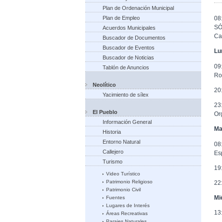
Plan de Ordenación Municipal
Plan de Empleo
08
SÓ
Acuerdos Municipales
Ca
Buscador de Documentos
Buscador de Eventos
Lu
Buscador de Noticias
09
Tablón de Anuncios
Ro
Neolítico
20
Yacimiento de sílex
23
El Pueblo
Or
Información General
Ma
Historia
Entorno Natural
08
Callejero
Es
Turismo
19
Video Turístico
Patrimonio Religioso
22
Patrimonio Civil
Mi
Fuentes
Lugares de Interés
13
Áreas Recreativas
Parajes Naturales