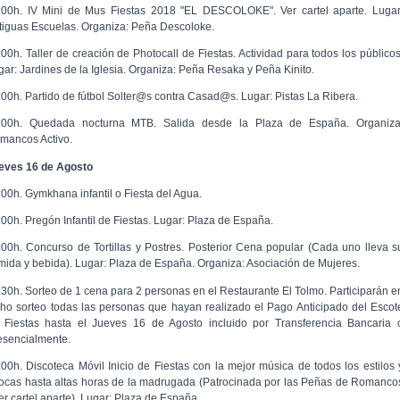
:00h. IV Mini de Mus Fiestas 2018 "EL DESCOLOKE". Ver cartel aparte. Lugar
tiguas Escuelas. Organiza: Peña Descoloke.
:00h. Taller de creación de Photocall de Fiestas. Actividad para todos los públicos
gar: Jardines de la Iglesia. Organiza: Peña Resaka y Peña Kinito.
:00h. Partido de fútbol Solter@s contra Casad@s. Lugar: Pistas La Ribera.
:00h. Quedada nocturna MTB. Salida desde la Plaza de España. Organiza
mancos Activo.
eves 16 de Agosto
:00h. Gymkhana infantil o Fiesta del Agua.
:00h. Pregón Infantil de Fiestas. Lugar: Plaza de España.
:00h. Concurso de Tortillas y Postres. Posterior Cena popular (Cada uno lleva s
mida y bebida). Lugar: Plaza de España. Organiza: Asociación de Mujeres.
:30h. Sorteo de 1 cena para 2 personas en el Restaurante El Tolmo. Participarán e
cho sorteo todas las personas que hayan realizado el Pago Anticipado del Escot
 Fiestas hasta el Jueves 16 de Agosto incluido por Transferencia Bancaria 
esencialmente.
:00h. Discoteca Móvil Inicio de Fiestas con la mejor música de todos los estilos 
ocas hasta altas horas de la madrugada (Patrocinada por las Peñas de Romanco
er cartel aparte). Lugar: Plaza de España.