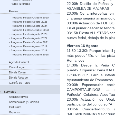
22:00h Desfile de Peñas, y
Rutas Turísticas
ASAMBLEA DE MAJARAS
Fiestas
23:00h Cena interpeñas en 
Programa Fiestas Octubre 2025
charanga seguirá animando d
Programa Fiestas Agosto 2025
00:00h Actuación de POP BOU
Programa Fiestas Agosto 2024
En el primer descanso tend
Programa Fiestas Octubre 2023
03:15h Fiesta ALL STARS con 
Programa Fiestas Agosto 2023
nuevo ferial, debajo de la p
Programa Fiestas Agosto 2022
Programa Fiestas Octubre 2021
Viernes 16 Agosto
Programa Fiestas Agosto 2019
11:30-13:30h Parque infantil
Programa Fiestas Agosto 2018
Programa Fiestas Octubre 2018
más pequeñ@s, en las pistas
Romancos
Agenda Cultural
14:30h Desde la Peña C
Cómo Llegar
pueblo. Organiza: Peña KA
Dónde Comer
17:30-19:30h Parque infanti
Dónde Alojarse
Ayuntamiento de Romancos
Galería de Fotos
20:00h Espectacular enc
CAMPOSTAURINOS. La sa
Servicios
Pañuela". Colabora: Asoc Ta
Administrativos
23:00h Actuación de Ubal
Asistenciales y Sociales
participante del concurso 
Culturales
00:45h Concierto-tribut
Deportes
"MECANOMANIA"(Mejor grupo