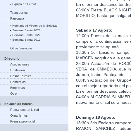
En el primer descanso tend
Equipo de Fútbol
03:00h Fiesta BLACK NIGH
Transportes
MORILLO, hasta que salga el
Parroquia
Hermandad Virgen de la Soledad
Sabado 17 Agosto
Semana Santa 2026
Semana Santa 2022
12:00h Puesta de la malla q
Semana Santa 2019
campero, a continuación se d
previamente se apuntó
Otros Servicios
18:30h 1er Encierro camper
MARCEN adquirido a la ga
Directorio
23:00h Actuación de ROCI
Asociaciones
VERA" de CMMEDIA, que inte
Hostelería
Jurado, Isabel Pantoja etc
Casas Rurales
00:45h Actuación del Grupo
Comercios
con el mejor repertorio del po
Empresas
En el primer descanso celeb
Otro
04:00h ALCARRIA SUMMER 
nuevamente el sol será nuestr
Enlaces de Interés
Romancos en la red
Organismos
Domingo 18 Agosto
Prensa provincial
18:30h 2do Encierro campero 
RAMON SANCHEZ adquir