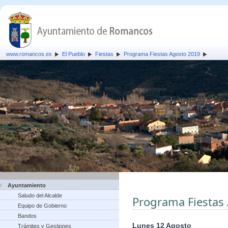
www.romancos.es
El Pueblo
Fiestas
Programa Fiestas Agosto 2019
Ayuntamiento
Saludo del Alcalde
Programa Fiestas
Equipo de Gobierno
Bandos
Lunes 12 Agosto
Trámites y Gestiones