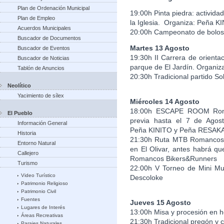
Plan de Ordenación Municipal
19:00h Pinta piedra: actividad
Plan de Empleo
la Iglesia. Organiza: Peña 
Acuerdos Municipales
20:00h Campeonato de bolos 
Buscador de Documentos
Martes 13 Agosto
Buscador de Eventos
19:30h II Carrera de orienta
Buscador de Noticias
parque de El Jardín. Organi
Tablón de Anuncios
20:30h Tradicional partido S
Neolítico
Yacimiento de sílex
Miércoles 14 Agosto
18:00h ESCAPE ROOM Roman
El Pueblo
previa hasta el 7 de Ago
Información General
Peña KINITO y Peña RESAK
Historia
21:30h Ruta MTB Romancos-E
Entorno Natural
en El Olivar, antes habrá qu
Callejero
Romancos Bikers&Runners
Turismo
22:00h V Torneo de Mini Mu
Video Turístico
Descoloke
Patrimonio Religioso
Patrimonio Civil
Fuentes
Jueves 15 Agosto
Lugares de Interés
13:00h Misa y procesión en h
Áreas Recreativas
21:30h Tradicional pregón y 
Parajes Naturales