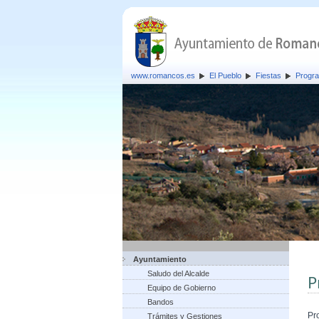
www.romancos.es
El Pueblo
Fiestas
Progra
Ayuntamiento
Saludo del Alcalde
P
Equipo de Gobierno
Bandos
Pr
Trámites y Gestiones