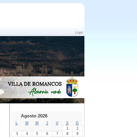
Login
Agosto 2026
L
M
M
J
V
S
D
1
2
3
4
5
6
7
8
9