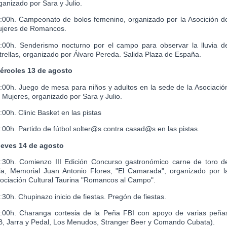
ganizado por Sara y Julio.
:00h. Campeonato de bolos femenino, organizado por la Asocición d
jeres de Romancos.
:00h. Senderismo nocturno por el campo para observar la lluvia d
trellas, organizado por Álvaro Pereda.
Salida Plaza de España.
ércoles 13 de agosto
:00h. Juego de mesa para niños y adultos en la sede de la Asociació
 Mujeres,
organizado por Sara y Julio.
:00h. Clinic Basket en las pistas
:00h. Partido de fútbol solter@s contra casad@s en las pistas.
eves 14 de agosto
:30h. Comienzo III Edición Concurso gastronómico carne de toro d
dia, Memorial Juan Antonio Flores, "El Camarada", organizado por l
ociación Cultural Taurina "Romancos al Campo".
:30h. Chupinazo inicio de fiestas. Pregón de fiestas.
:00h. Charanga cortesia de la Peña FBI con apoyo de varias peña
B, Jarra y Pedal, Los Menudos, Stranger Beer y Comando Cubata).