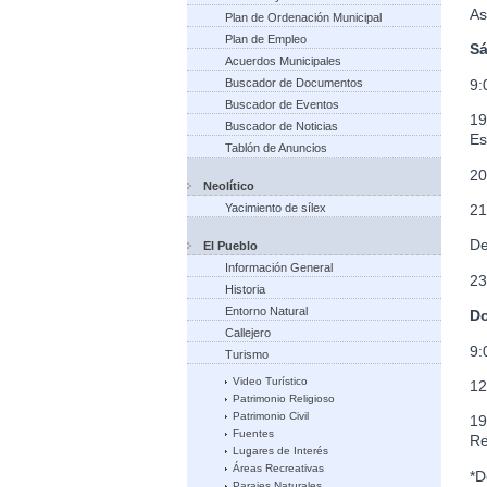
As
Plan de Ordenación Municipal
Plan de Empleo
Sá
Acuerdos Municipales
9:
Buscador de Documentos
Buscador de Eventos
19
Buscador de Noticias
Es
Tablón de Anuncios
20
Neolítico
Yacimiento de sílex
21
De
El Pueblo
Información General
23
Historia
Entorno Natural
Do
Callejero
9:
Turismo
Video Turístico
12
Patrimonio Religioso
Patrimonio Civil
19
Fuentes
Re
Lugares de Interés
Áreas Recreativas
*D
Parajes Naturales