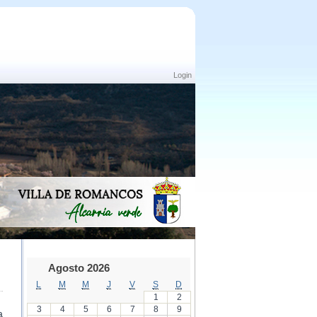
Login
Agosto 2026
L
M
M
J
V
S
D
1
2
3
4
5
6
7
8
9
a