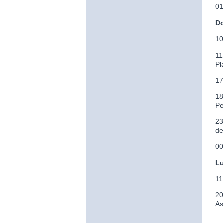
01
Do
10
11
Pl
17
18
Pe
23
de
00
Lu
11
20
As