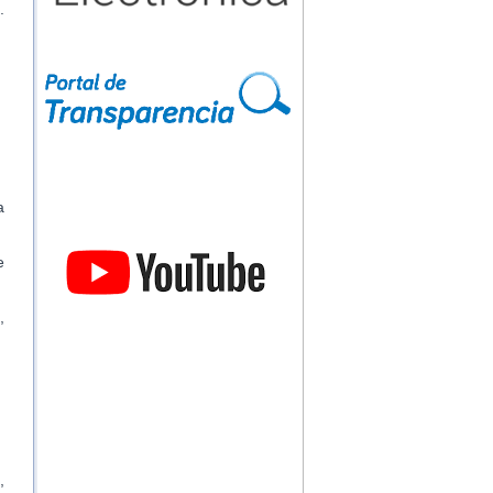
.
a
e
,
,