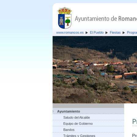
www.romancos.es
El Pueblo
Fiestas
Progra
Ayuntamiento
Saludo del Alcalde
P
Equipo de Gobierno
Bandos
Pr
Trámites y Gestiones