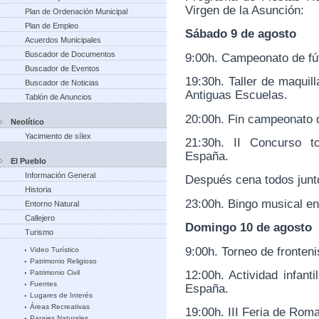
Virgen de la Asunción:
Plan de Ordenación Municipal
Plan de Empleo
Sábado 9 de agosto
Acuerdos Municipales
Buscador de Documentos
9:00h. Campeonato de fút
Buscador de Eventos
19:30h. Taller de maquil
Buscador de Noticias
Antiguas Escuelas.
Tablón de Anuncios
20:00h. Fin campeonato d
Neolítico
Yacimiento de sílex
21:30h. II Concurso t
España.
El Pueblo
Información General
Después cena todos junt
Historia
23:00h. Bingo musical e
Entorno Natural
Callejero
Domingo 10 de agosto
Turismo
9:00h. Torneo de fronteni
Video Turístico
Patrimonio Religioso
12:00h. Actividad infant
Patrimonio Civil
Fuentes
España.
Lugares de Interés
Áreas Recreativas
19:00h. III Feria de Rom
Parajes Naturales