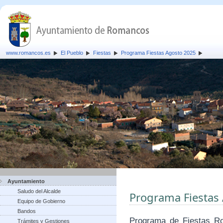
www.romancos.es
El Pueblo
Fiestas
Programa Fiestas Agosto 2025
Ayuntamiento
Saludo del Alcalde
Programa Fiestas
Equipo de Gobierno
Bandos
Programa de Fiestas R
Trámites y Gestiones