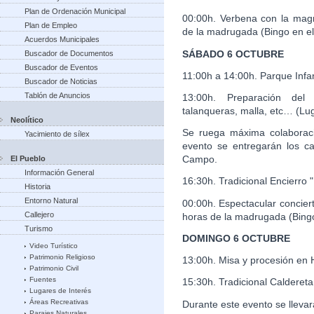
Plan de Ordenación Municipal
00:00h. Verbena con la magn
Plan de Empleo
de la madrugada (Bingo en e
Acuerdos Municipales
SÁBADO 6 OCTUBRE
Buscador de Documentos
Buscador de Eventos
11:00h a 14:00h. Parque Infan
Buscador de Noticias
Tablón de Anuncios
13:00h. Preparación del 
talanqueras, malla, etc… (Lu
Neolítico
Se ruega máxima colaborac
Yacimiento de sílex
evento se entregarán los ca
Campo.
El Pueblo
Información General
16:30h. Tradicional Encierro
Historia
Entorno Natural
00:00h. Espectacular concier
Callejero
horas de la madrugada (Bingo
Turismo
DOMINGO 6 OCTUBRE
Video Turístico
Patrimonio Religioso
13:00h. Misa y procesión en 
Patrimonio Civil
Fuentes
15:30h. Tradicional Calderet
Lugares de Interés
Áreas Recreativas
Durante este evento se llevará
Parajes Naturales