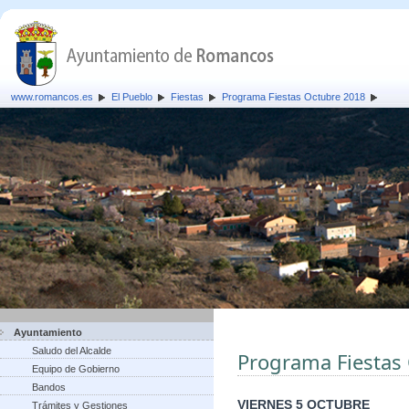
www.romancos.es
El Pueblo
Fiestas
Programa Fiestas Octubre 2018
Ayuntamiento
Saludo del Alcalde
Programa Fiestas
Equipo de Gobierno
Bandos
VIERNES 5 OCTUBRE
Trámites y Gestiones