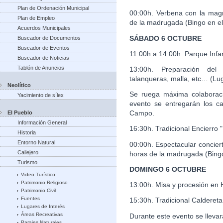
Plan de Ordenación Municipal
00:00h. Verbena con la magn
Plan de Empleo
de la madrugada (Bingo en e
Acuerdos Municipales
SÁBADO 6 OCTUBRE
Buscador de Documentos
Buscador de Eventos
11:00h a 14:00h. Parque Infan
Buscador de Noticias
Tablón de Anuncios
13:00h. Preparación del 
talanqueras, malla, etc… (Lu
Neolítico
Se ruega máxima colaborac
Yacimiento de sílex
evento se entregarán los ca
Campo.
El Pueblo
Información General
16:30h. Tradicional Encierro
Historia
Entorno Natural
00:00h. Espectacular concier
Callejero
horas de la madrugada (Bingo
Turismo
DOMINGO 6 OCTUBRE
Video Turístico
Patrimonio Religioso
13:00h. Misa y procesión en 
Patrimonio Civil
Fuentes
15:30h. Tradicional Calderet
Lugares de Interés
Áreas Recreativas
Durante este evento se llevará
Parajes Naturales