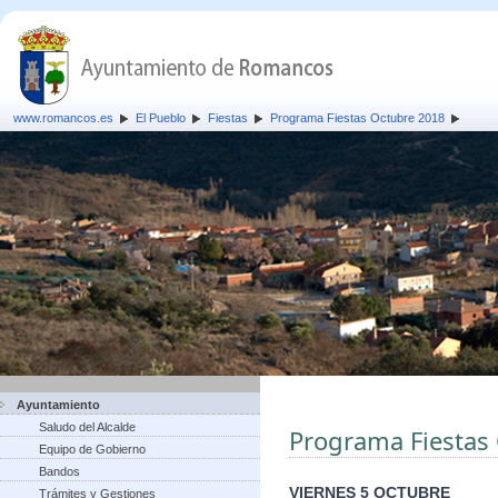
www.romancos.es
El Pueblo
Fiestas
Programa Fiestas Octubre 2018
Ayuntamiento
Saludo del Alcalde
Programa Fiestas
Equipo de Gobierno
Bandos
VIERNES 5 OCTUBRE
Trámites y Gestiones