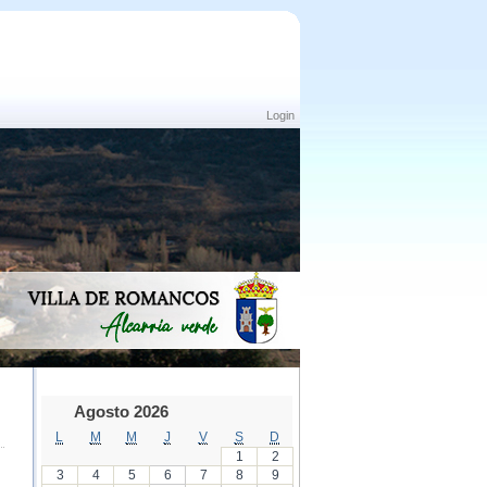
Login
Agosto 2026
L
M
M
J
V
S
D
1
2
3
4
5
6
7
8
9