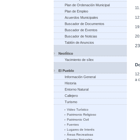
Plan de Ordenación Municipal
11
Plan de Empleo
12
Acuerdos Municipales
Buscador de Documentos
19
Buscador de Eventos
20
Buscador de Noticias
Tablón de Anuncios
23
Neolítico
Yacimiento de sílex
Do
El Pueblo
12
Información General
a 
Historia
Entorno Natural
Callejero
Turismo
Video Turístico
Patrimonio Religioso
Patrimonio Civil
Fuentes
Lugares de Interés
Áreas Recreativas
Parajes Naturales