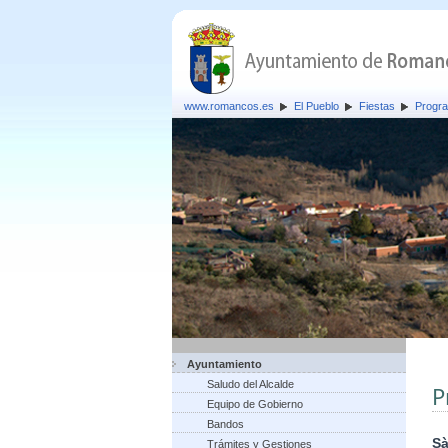
www.romancos.es
El Pueblo
Fiestas
Progra
Ayuntamiento
Saludo del Alcalde
P
Equipo de Gobierno
Bandos
Sà
Trámites y Gestiones