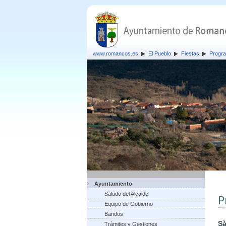
www.romancos.es
El Pueblo
Fiestas
Progra
Ayuntamiento
Saludo del Alcalde
P
Equipo de Gobierno
Bandos
Sà
Trámites y Gestiones