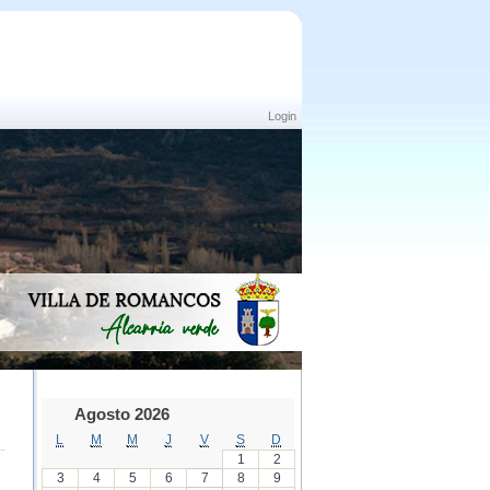
Login
Agosto 2026
L
M
M
J
V
S
D
1
2
3
4
5
6
7
8
9