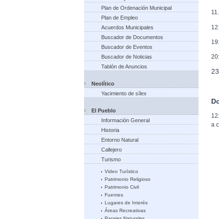
Plan de Ordenación Municipal
11
Plan de Empleo
12
Acuerdos Municipales
Buscador de Documentos
19
Buscador de Eventos
20
Buscador de Noticias
Tablón de Anuncios
23
Neolítico
Yacimiento de sílex
Do
El Pueblo
12
Información General
a 
Historia
Entorno Natural
Callejero
Turismo
Video Turístico
Patrimonio Religioso
Patrimonio Civil
Fuentes
Lugares de Interés
Áreas Recreativas
Parajes Naturales