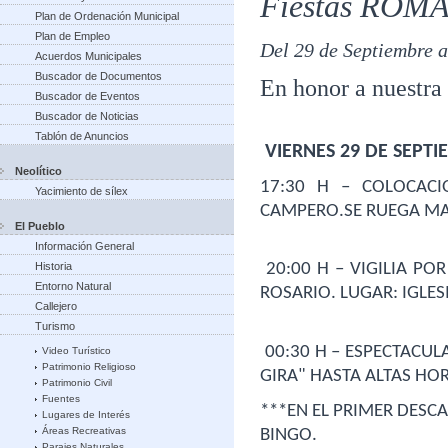
Fiestas ROM
Plan de Ordenación Municipal
Plan de Empleo
Del 29 de Septiembre a
Acuerdos Municipales
Buscador de Documentos
En honor a nuestra
Buscador de Eventos
Buscador de Noticias
Tablón de Anuncios
 VIERNES 29 DE SEPT
Neolítico
17:30 H – COLOCACI
Yacimiento de sílex
CAMPERO.SE RUEGA M
El Pueblo
Información General
Historia
 20:00 H – VIGILIA POR NUESTRA PATRONA LA VIRGEN DEL 
Entorno Natural
ROSARIO. LUGAR: IGLES
Callejero
Turismo
 00:30 H – ESPECTACULAR CONCIERTO DE LA ORQUESTA "LA 
Video Turístico
Patrimonio Religioso
GIRA" HASTA ALTAS HO
Patrimonio Civil
Fuentes
***EN EL PRIMER DESC
Lugares de Interés
Áreas Recreativas
BINGO.
Parajes Naturales