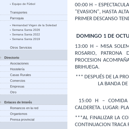
Equipo de Fútbol
00:00 H – ESPECTACUL
"EVASION", HASTA ALT
Transportes
PRIMER DESCANSO TEN
Parroquia
Hermandad Virgen de la Soledad
Semana Santa 2026
Semana Santa 2022
 DOMINGO 1 DE OCT
Semana Santa 2019
13:00 H – MISA SOLE
Otros Servicios
ROSARIO, PATRONA 
Directorio
PROCESION ACOMPAÑA
Asociaciones
BRIHUEGA.
Hostelería
Casas Rurales
*** DESPUÉS DE LA PRO
Comercios
LA BANDA DE
Empresas
Otro
 15:00 H – COMIDA POPULAR CON LA TRADICIONAL 
Enlaces de Interés
CALDERETA. LUGAR: PLA
Romancos en la red
Organismos
***AL FINALIZAR LA C
Prensa provincial
CONTINUACION TRACA FI