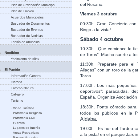
del Rosario:
Plan de Ordenación Municipal
Plan de Empleo
Viernes 3 octubre
Acuerdos Municipales
00:30h. Gran Concierto con 
Buscador de Documentos
Bingo a la vista!.
Buscador de Eventos
Buscador de Noticias
Sábado 4 octubre
Tablón de Anuncios
10:30h. ¡Que comience la fie
Neolítico
de Toros". Mucha suerte a to
Yacimiento de sílex
11:30h. Prepárate para el 
Aliagas" con un toro de la g
El Pueblo
Toros.
Información General
Historia
17:00h. Los más pequeños v
Entorno Natural
deportivos": paracaidas, de
Callejero
España. Organiza Asociación
Turismo
18:30h. Ponte cómodo para u
Video Turístico
todos los públicos en la
Patrimonio Religioso
Aldaba.
Patrimonio Civil
Fuentes
19:00h. ¡Es hor del Tardeo 
Lugares de Interés
Áreas Recreativas
a la pista! en el parque Jardín
Parajes Naturales