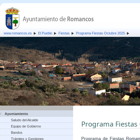
www.romancos.es
El Pueblo
Fiestas
Programa Fiestas Octubre 2025
Ayuntamiento
Saludo del Alcalde
Programa Fiestas
Equipo de Gobierno
Bandos
Programa de Fiestas Romanc
Trámites y Gestiones