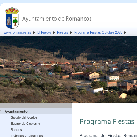
www.romancos.es
El Pueblo
Fiestas
Programa Fiestas Octubre 2025
Ayuntamiento
Saludo del Alcalde
Programa Fiestas
Equipo de Gobierno
Bandos
Programa de Fiestas Romanc
Trámites y Gestiones