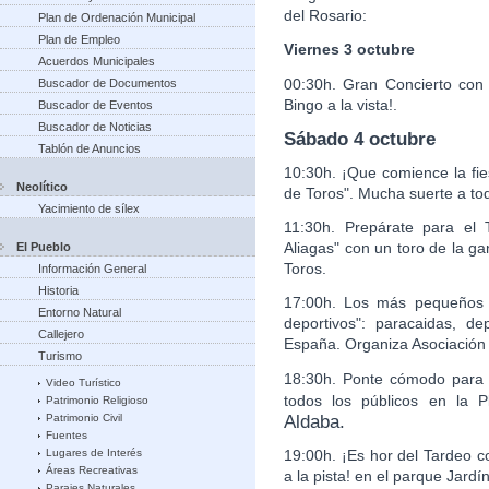
del Rosario:
Plan de Ordenación Municipal
Plan de Empleo
Viernes 3 octubre
Acuerdos Municipales
00:30h. Gran Concierto con 
Buscador de Documentos
Bingo a la vista!.
Buscador de Eventos
Buscador de Noticias
Sábado 4 octubre
Tablón de Anuncios
10:30h. ¡Que comience la fie
Neolítico
de Toros". Mucha suerte a to
Yacimiento de sílex
11:30h. Prepárate para el 
Aliagas" con un toro de la g
El Pueblo
Toros.
Información General
Historia
17:00h. Los más pequeños v
Entorno Natural
deportivos": paracaidas, de
Callejero
España. Organiza Asociación
Turismo
18:30h. Ponte cómodo para u
Video Turístico
todos los públicos en la
Patrimonio Religioso
Aldaba.
Patrimonio Civil
Fuentes
19:00h. ¡Es hor del Tardeo 
Lugares de Interés
Áreas Recreativas
a la pista! en el parque Jardín
Parajes Naturales