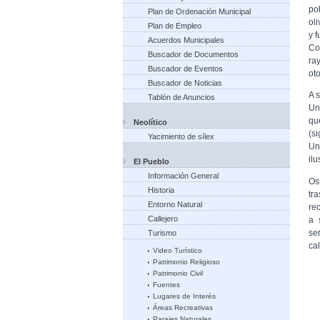
po
Plan de Ordenación Municipal
ol
Plan de Empleo
y 
Acuerdos Municipales
Co
Buscador de Documentos
ra
Buscador de Eventos
ot
Buscador de Noticias
A 
Tablón de Anuncios
Un
qu
Neolítico
(si
Yacimiento de sílex
Un
il
El Pueblo
Información General
Os
Historia
tr
Entorno Natural
re
Callejero
a 
se
Turismo
cal
Video Turístico
Patrimonio Religioso
Patrimonio Civil
Fuentes
Lugares de Interés
Áreas Recreativas
Parajes Naturales