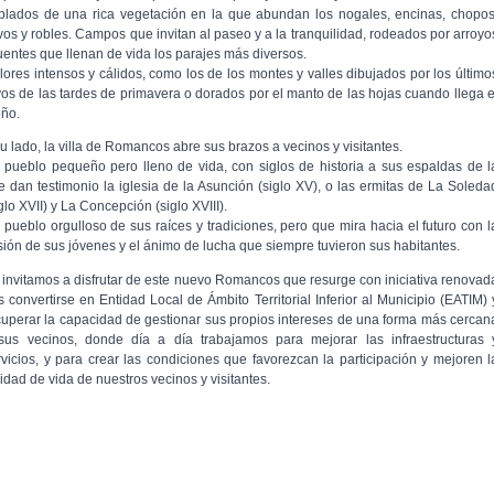
blados de una rica vegetación en la que abundan los nogales, encinas, chopos
ivos y robles. Campos que invitan al paseo y a la tranquilidad, rodeados por arroyo
fuentes que llenan de vida los parajes más diversos.
lores intensos y cálidos, como los de los montes y valles dibujados por los último
yos de las tardes de primavera o dorados por el manto de las hojas cuando llega e
oño.
su lado, la villa de Romancos abre sus brazos a vecinos y visitantes.
 pueblo pequeño pero lleno de vida, con siglos de historia a sus espaldas de l
e dan testimonio la iglesia de la Asunción (siglo XV), o las ermitas de La Soleda
glo XVII) y La Concepción (siglo XVIII).
 pueblo orgulloso de sus raíces y tradiciones, pero que mira hacia el futuro con l
usión de sus jóvenes y el ánimo de lucha que siempre tuvieron sus habitantes.
 invitamos a disfrutar de este nuevo Romancos que resurge con iniciativa renovad
as convertirse en Entidad Local de Ámbito Territorial Inferior al Municipio (EATIM) 
cuperar la capacidad de gestionar sus propios intereses de una forma más cercan
sus vecinos, donde día a día trabajamos para mejorar las infraestructuras 
rvicios, y para crear las condiciones que favorezcan la participación y mejoren l
idad de vida de nuestros vecinos y visitantes.