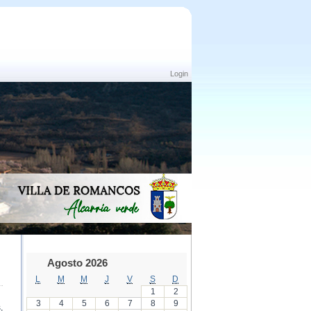
Login
Agosto 2026
L
M
M
J
V
S
D
1
2
3
4
5
6
7
8
9
,