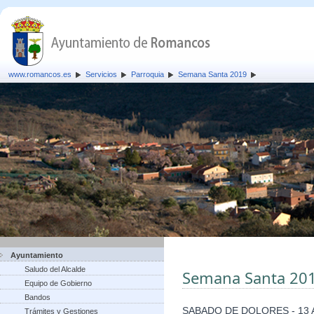
www.romancos.es
Servicios
Parroquia
Semana Santa 2019
Ayuntamiento
Saludo del Alcalde
Semana Santa 20
Equipo de Gobierno
Bandos
SABADO DE DOLORES - 13 A
Trámites y Gestiones