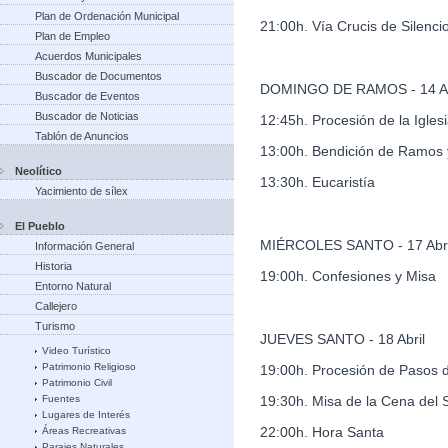
Plan de Ordenación Municipal
21:00h. Vía Crucis de Silenci
Plan de Empleo
Acuerdos Municipales
Buscador de Documentos
DOMINGO DE RAMOS - 14 Ab
Buscador de Eventos
Buscador de Noticias
12:45h. Procesión de la Igles
Tablón de Anuncios
13:00h. Bendición de Ramos y
Neolítico
13:30h. Eucaristía
Yacimiento de sílex
El Pueblo
MIÉRCOLES SANTO - 17 Abri
Información General
Historia
19:00h. Confesiones y Misa
Entorno Natural
Callejero
Turismo
JUEVES SANTO - 18 Abril
Video Turístico
Patrimonio Religioso
19:00h. Procesión de Pasos d
Patrimonio Civil
Fuentes
19:30h. Misa de la Cena del 
Lugares de Interés
22:00h. Hora Santa
Áreas Recreativas
Parajes Naturales