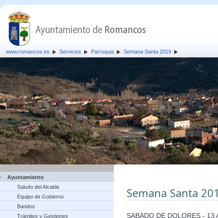
www.romancos.es
Servicios
Parroquia
Semana Santa 2019
Ayuntamiento
Saludo del Alcalde
Semana Santa 20
Equipo de Gobierno
Bandos
SABADO DE DOLORES - 13 A
Trámites y Gestiones