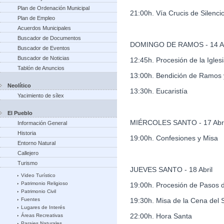
Plan de Ordenación Municipal
21:00h. Vía Crucis de Silenci
Plan de Empleo
Acuerdos Municipales
Buscador de Documentos
DOMINGO DE RAMOS - 14 Ab
Buscador de Eventos
Buscador de Noticias
12:45h. Procesión de la Igles
Tablón de Anuncios
13:00h. Bendición de Ramos y
Neolítico
13:30h. Eucaristía
Yacimiento de sílex
El Pueblo
MIÉRCOLES SANTO - 17 Abri
Información General
Historia
19:00h. Confesiones y Misa
Entorno Natural
Callejero
Turismo
JUEVES SANTO - 18 Abril
Video Turístico
Patrimonio Religioso
19:00h. Procesión de Pasos d
Patrimonio Civil
Fuentes
19:30h. Misa de la Cena del 
Lugares de Interés
22:00h. Hora Santa
Áreas Recreativas
Parajes Naturales