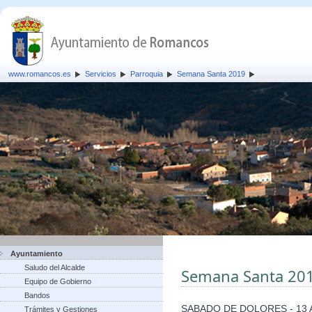
www.romancos.es
Servicios
Parroquia
Semana Santa 2019
Ayuntamiento
Saludo del Alcalde
Semana Santa 20
Equipo de Gobierno
Bandos
SABADO DE DOLORES - 13 A
Trámites y Gestiones