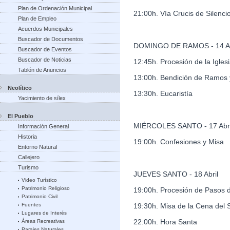
Plan de Ordenación Municipal
21:00h. Vía Crucis de Silenci
Plan de Empleo
Acuerdos Municipales
Buscador de Documentos
DOMINGO DE RAMOS - 14 Ab
Buscador de Eventos
Buscador de Noticias
12:45h. Procesión de la Igles
Tablón de Anuncios
13:00h. Bendición de Ramos y
Neolítico
13:30h. Eucaristía
Yacimiento de sílex
El Pueblo
MIÉRCOLES SANTO - 17 Abri
Información General
Historia
19:00h. Confesiones y Misa
Entorno Natural
Callejero
Turismo
JUEVES SANTO - 18 Abril
Video Turístico
Patrimonio Religioso
19:00h. Procesión de Pasos d
Patrimonio Civil
Fuentes
19:30h. Misa de la Cena del 
Lugares de Interés
22:00h. Hora Santa
Áreas Recreativas
Parajes Naturales