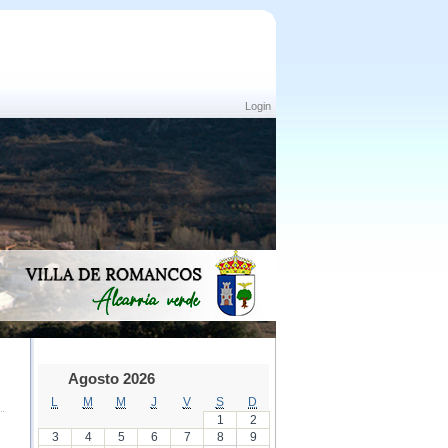
Login
Agosto 2026
L
M
M
J
V
S
D
1
2
3
4
5
6
7
8
9