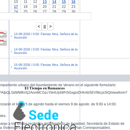
10
11
12
13
14
15
16
17
18
19
20
21
22
23
24
25
26
27
28
29
30
31
13-08-2026 / 0:00: Fiestas Ntra. Señora de la
Asunción
14-08-2026 / 0:00: Fiestas Ntra. Señora de la
Asunción
15-08-2026 / 0:00: Fiestas Ntra. Señora de la
Asunción
campamento urbano del Ayuntamiento de Verano en el siguiente formulario:
El Tiempo en Romancos
d/e/1FAIpQLSdWWKiXj2AnnMCGzcYbHUij48FiSGxgivDHhAb5EV9bcjsSlQ/viewform?
arán el lunes 5 de agosto hasta el viernes 9 de agosto. de 9:00 a 14:00.
ales.
cargo a los fondos recibidos del Ministerio de Igualdad, Secretaría de Estado de
la Violencia contra las Mujeres, en el marco del Plan Corresponsables.