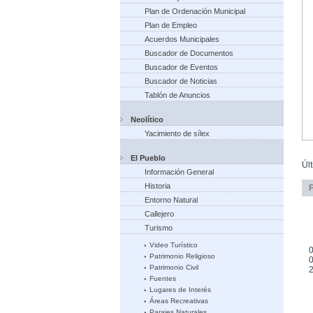
Plan de Ordenación Municipal
Plan de Empleo
Acuerdos Municipales
Buscador de Documentos
Buscador de Eventos
Buscador de Noticias
Tablón de Anuncios
Neolítico
Yacimiento de sílex
El Pueblo
Úl
Información General
Historia
Entorno Natural
Callejero
Turismo
Video Turístico
0
Patrimonio Religioso
0
Patrimonio Civil
Fuentes
Lugares de Interés
Áreas Recreativas
Parajes Naturales