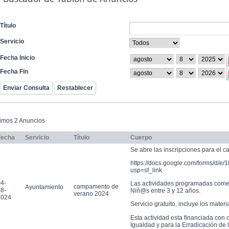
Título
Servicio
Fecha Inicio
Fecha Fin
timos 2 Anuncios
Fecha
Servicio
Título
Cuerpo
Se abre las inscripciones para el 
https://docs.google.com/forms/
usp=sf_link
4-
Las actividades programadas comenz
campamento de
Ayuntamiento
8-
Niñ@s entre 3 y 12 años.
verano 2024
2024
Servicio gratuito, incluye los materi
Esta actividad esta financiada con 
Igualdad y para la Erradicación de 