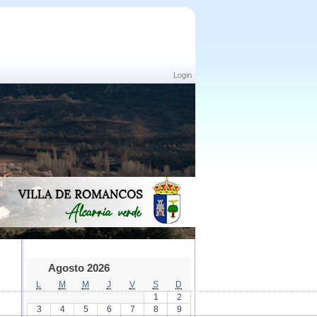
Login
Agosto 2026
L
M
M
J
V
S
D
1
2
3
4
5
6
7
8
9