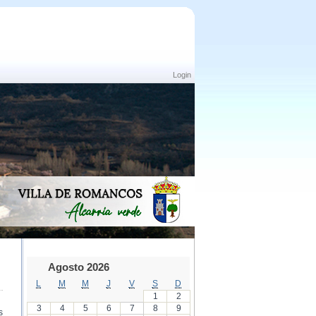
Login
Agosto 2026
L
M
M
J
V
S
D
1
2
3
4
5
6
7
8
9
s