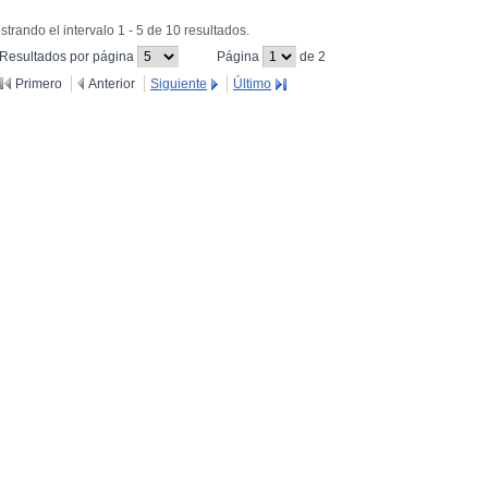
trando el intervalo 1 - 5 de 10 resultados.
(Cambiar el valor de este campo provocará que se
(Cambiar el valor de este campo
Resultados por página
Página
de 2
recargue la página.)
provocará que se recargue la página.
Primero
Anterior
Siguiente
Último