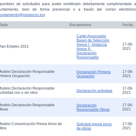
sponibles de solicitudes para poder remitírselo debidamente cumplimentado a
untamiento, bien de forma presencial o a través del correo electrónic
yuntamiento@romancos.es
).
ítulo
Documentos
Fecha
Cartel Anunciador
Bases de Selección
17-06-
Anexo I - Instancia
Plan Empleo 2021
2021
Anexo II -
Declaración
Responsable
Modelo Declaración Responsable
17-06-
Declaración Primera
Primera Ocupación
2021
Ocupación
Modelo Declaración Responsable
17-06-
Declaración actividad
ctividad con o sin obra
2021
Modelo Declaración Responsable
17-06-
Declaración
Obras
2021
Responsable Obras
odelo Comunicación Previa Inicio de
17-06-
Solicitud previa inicio
Obra
2021
de obras