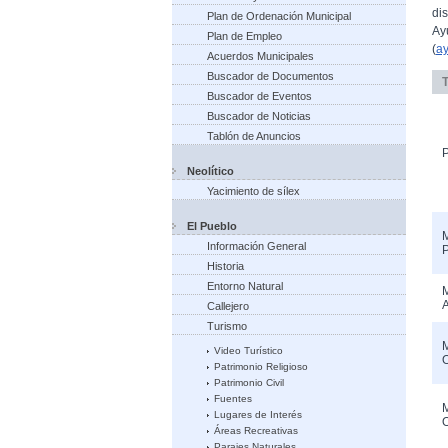
di
Plan de Ordenación Municipal
Ay
Plan de Empleo
(
a
Acuerdos Municipales
Buscador de Documentos
T
Buscador de Eventos
Buscador de Noticias
Tablón de Anuncios
Neolítico
Yacimiento de sílex
El Pueblo
Información General
Historia
Entorno Natural
A
Callejero
Turismo
Video Turístico
Patrimonio Religioso
Patrimonio Civil
Fuentes
M
Lugares de Interés
Áreas Recreativas
Parajes Naturales