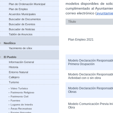
modelos disponibles de soli
Plan de Ordenación Municipal
cumplimentado al Ayuntamient
Plan de Empleo
correo electrónico (
ayuntami
Acuerdos Municipales
Buscador de Documentos
Título
Buscador de Eventos
Buscador de Noticias
Tablón de Anuncios
Plan Empleo 2021
Neolítico
Yacimiento de sílex
El Pueblo
Modelo Declaración Responsab
Información General
Primera Ocupación
Historia
Entorno Natural
Modelo Declaración Responsab
Callejero
Actividad con o sin obra
Turismo
Modelo Declaración Responsab
Video Turístico
Obras
Patrimonio Religioso
Patrimonio Civil
Fuentes
Modelo Comunicación Previa Ini
Lugares de Interés
Obra
Áreas Recreativas
Parajes Naturales