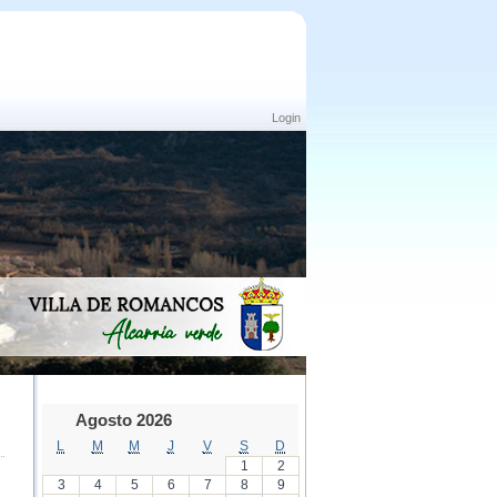
Login
Agosto 2026
L
M
M
J
V
S
D
1
2
3
4
5
6
7
8
9